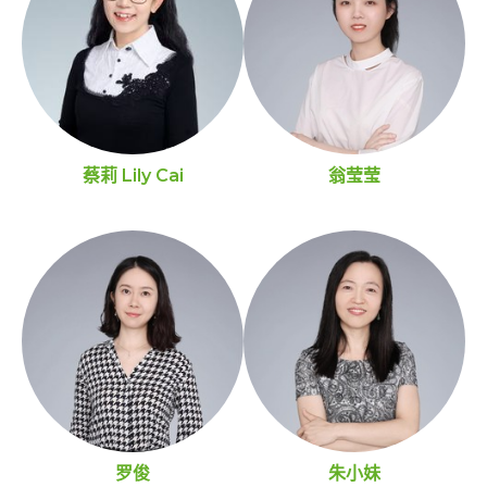
蔡莉 Lily Cai
翁莹莹
罗俊
朱小妹