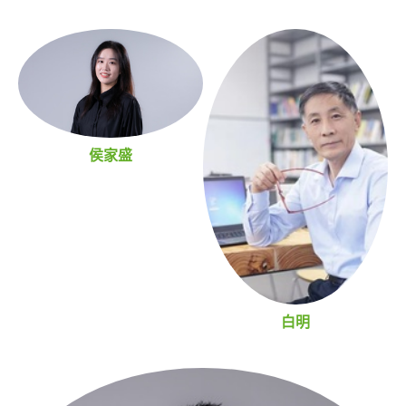
侯家盛
白明