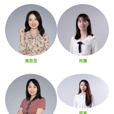
高思昱
林晨
梁宵