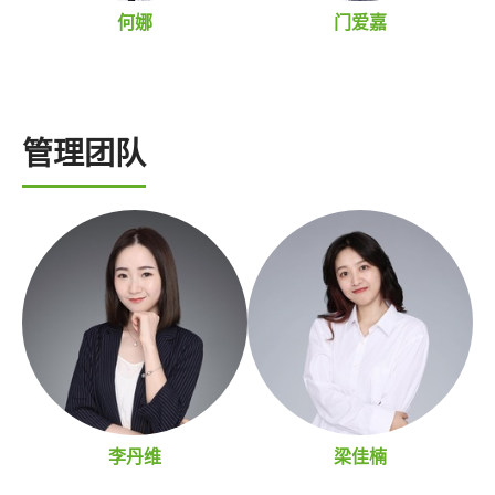
何娜
门爱嘉
管理团队
李丹维
梁佳楠